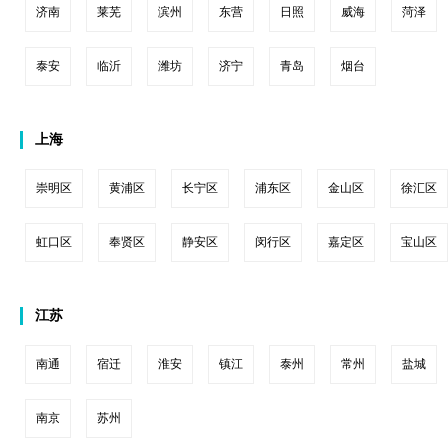
济南
莱芜
滨州
东营
日照
威海
菏泽
泰安
临沂
潍坊
济宁
青岛
烟台
上海
崇明区
黄浦区
长宁区
浦东区
金山区
徐汇区
虹口区
奉贤区
静安区
闵行区
嘉定区
宝山区
江苏
南通
宿迁
淮安
镇江
泰州
常州
盐城
南京
苏州