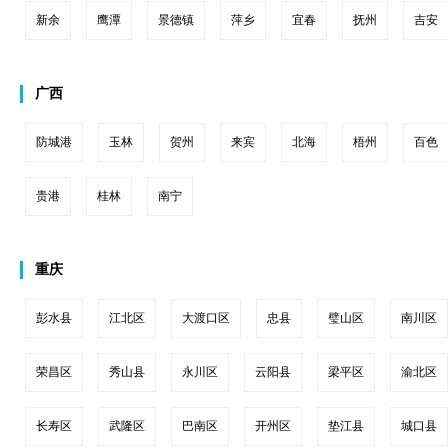
新余
鹰潭
景德镇
萍乡
宜春
抚州
吉安
广西
防城港
玉林
贺州
来宾
北海
梧州
百色
贵港
桂林
南宁
重庆
彭水县
江北区
大渡口区
忠县
璧山区
南川区
荣昌区
秀山县
永川区
云阳县
梁平区
渝北区
长寿区
武隆区
巴南区
开州区
垫江县
城口县