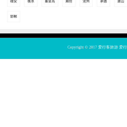
雄安
衡水
秦皇岛
廊坊
沧州
承德
唐山
邯郸
Copyright © 2017
爱行客旅游
爱行