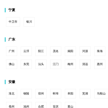
宁夏
中卫市
银川
广东
广州
云浮
阳江
茂名
揭阳
河源
珠海
佛山
东莞
汕头
江门
梅州
清远
惠州
安徽
淮北
铜陵
宿州
蚌埠
阜阳
芜湖
马鞍山
亳州
池州
合肥
安庆
黄山