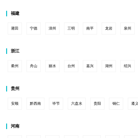
福建
莆田
宁德
漳州
三明
南平
龙岩
泉州
浙江
衢州
舟山
丽水
台州
嘉兴
湖州
绍兴
贵州
安顺
黔西南
毕节
六盘水
贵阳
铜仁
遵
河南