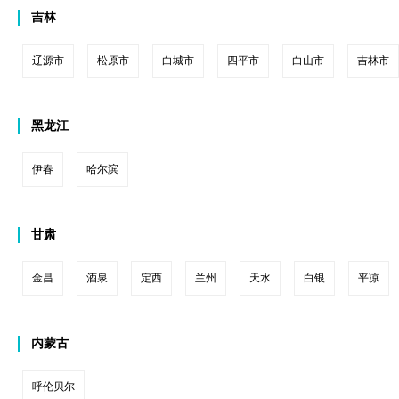
吉林
辽源市
松原市
白城市
四平市
白山市
吉林市
黑龙江
伊春
哈尔滨
甘肃
金昌
酒泉
定西
兰州
天水
白银
平凉
内蒙古
呼伦贝尔