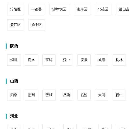
涪陵区
丰都县
沙坪坝区
南岸区
北碚区
巫山
綦江区
渝中区
陕西
铜川
商洛
宝鸡
汉中
安康
咸阳
榆林
山西
阳泉
朔州
晋城
吕梁
临汾
大同
晋中
河北