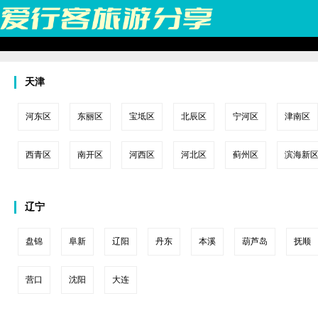
天津
河东区
东丽区
宝坻区
北辰区
宁河区
津南区
西青区
南开区
河西区
河北区
蓟州区
滨海新
辽宁
盘锦
阜新
辽阳
丹东
本溪
葫芦岛
抚顺
营口
沈阳
大连