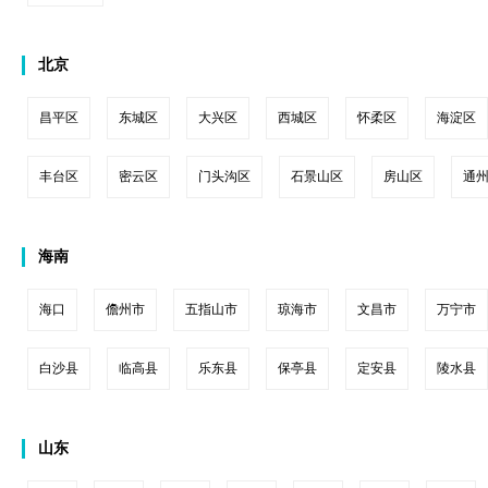
北京
昌平区
东城区
大兴区
西城区
怀柔区
海淀区
丰台区
密云区
门头沟区
石景山区
房山区
通
海南
海口
儋州市
五指山市
琼海市
文昌市
万宁市
白沙县
临高县
乐东县
保亭县
定安县
陵水县
山东