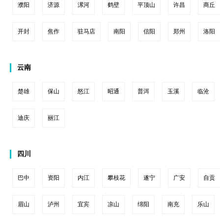
濮阳
济源
漯河
鹤壁
平顶山
许昌
商丘
开封
焦作
驻马店
南阳
信阳
郑州
洛阳
云南
楚雄
保山
怒江
昭通
普洱
玉溪
临沧
迪庆
丽江
四川
巴中
资阳
内江
攀枝花
遂宁
广安
自贡
眉山
泸州
宜宾
凉山
绵阳
南充
乐山