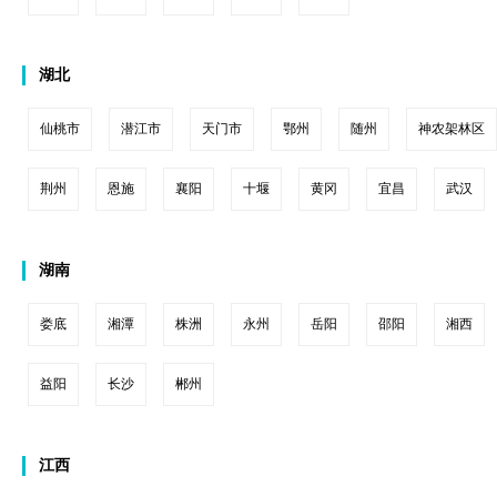
湖北
仙桃市
潜江市
天门市
鄂州
随州
神农架林区
荆州
恩施
襄阳
十堰
黄冈
宜昌
武汉
湖南
娄底
湘潭
株洲
永州
岳阳
邵阳
湘西
益阳
长沙
郴州
江西