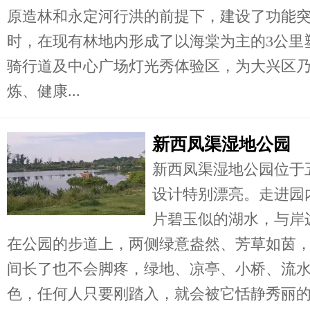
原造林和永定河行洪的前提下，建设了功能
时，在现有林地内形成了以海棠为主的3公里
骑行道及中心广场灯光秀体验区，为大兴区
炼、健康...
新西凤渠湿地公园
新西凤渠湿地公园位于
设计特别漂亮。走进园
片碧玉似的湖水，与岸
在公园的步道上，两侧绿意盎然、芳草如茵
间长了也不会脚疼，绿地、凉亭、小桥、流
色，任何人只要刚踏入，就会被它恬静秀丽