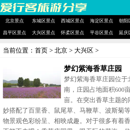
北京景点
东城区景点
西城区景点
海淀区景点
朝阳
昌平区景点
大兴区景点
怀柔区景点
平谷区景点
延庆
当前位置：
首页
>
北京
>
大兴区
>
梦幻紫海香草庄园
梦幻紫海香草庄园位于
南，庄园占地面积600
亩。在突出香草主题的
妙搭配了百里香、鼠尾草、马鞭草、波斯菊等
物景观色彩纷呈、相映成趣。对于很多有着