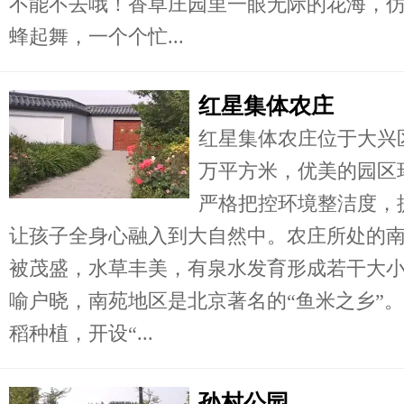
不能不去哦！香草庄园里一眼无际的花海，
蜂起舞，一个个忙...
红星集体农庄
红星集体农庄位于大兴
万平方米，优美的园区
严格把控环境整洁度，
让孩子全身心融入到大自然中。农庄所处的
被茂盛，水草丰美，有泉水发育形成若干大
喻户晓，南苑地区是北京著名的“鱼米之乡”
稻种植，开设“...
孙村公园