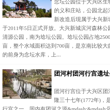
念坛公园位于大兴区生
的义和庄站，公园北起
新改造后现属于大兴新
于2011年5日正式开放。大兴新城滨河森林
清源公园，南为埝坛公园。埝坛公园占地2500
亩，整个水域面积达到700亩，是京南比较
的前身为念坛水库，上...
团河村团河行宫遗址
团河行宫位于大兴区团
隆三十七年(1772年
行宫之一。因内有团河之源&mdash;&mdas