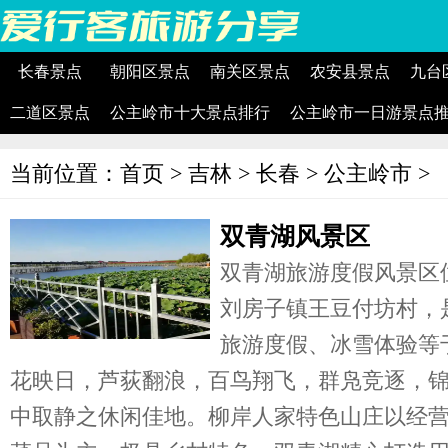
长春景点
朝阳区景点
南关区景点
农安县景点
九台
二道区景点
公主岭市十大景点排行
公主岭市一日游景点
当前位置：
首页
>
吉林
>
长春
>
公主岭市
>
双青湖风景区
双青湖旅游度假风景区
刘房子镇王豆付坊村，
旅游度假、冰雪体验等
花映日，芦荻翻浪，百鸟翔飞，群凫竞逐，
中取静之休闲佳地。柳岸人家特色山庄以经