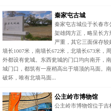
秦家屯古城
秦家屯古城位于长春市公
架雄阔方正，略呈长方
严重，其它三面保存较好
墙长1007米，南墙长672米，北墙长673米，
外都设有瓮城。东西瓮城的门口均向南开，
城门口，都筑有一座稍高出于墙顶的马面。
破坏，唯有北墙马面...
公主岭市博物馆
公主岭市博物馆位于吉