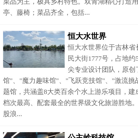
菜品为主，极具乡村特色。双青湖精心打造
亭、藤椅；菜品齐全，包括...
恒大水世界
恒大水世界位于吉林省
民大街1777号，占地
尖专业设计团队，原创了
馆"、"魔力趣味馆"、"飞跃竞技馆"、"激流挑
题馆，共涵盖8大类百余个水上游乐项目，建
档次最高、配套最全的世界级文化旅游胜地
股浪...
公主岭科技馆