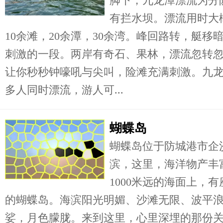
脚下，九龙潭漂流为分
有拦水坝。漂流用时大概
10余滩，20余潭，30余湾。峰回路转，艇
刺激的一段。两岸有奇石、果林，漂流忽转
让你秒秒钟嚎吼与尖叫，险滩充满刺激。九龙
多人同时漂流，游人可...
蝴蝶岛
蝴蝶岛位于防城港市企
滨，这里，海洋物产丰
1000米远的海面上，
的蝴蝶岛。海滨阳光明媚、沙滩无限、波平
娑，月色朦胧。来到这里，心里深埋的那份