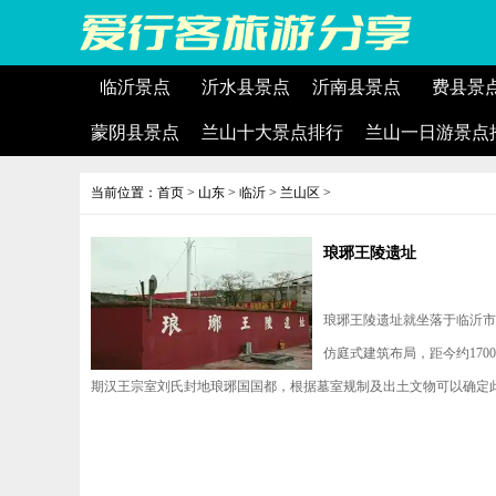
临沂景点
沂水县景点
沂南县景点
费县景
蒙阴县景点
兰山十大景点排行
兰山一日游景点
当前位置：
首页
>
山东
>
临沂
>
兰山区
>
琅琊王陵遗址
琅琊王陵遗址就坐落于临沂市
仿庭式建筑布局，距今约17
期汉王宗室刘氏封地琅琊国国都，根据墓室规制及出土文物可以确定