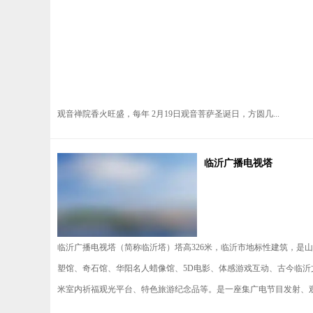
观音禅院香火旺盛，每年 2月19日观音菩萨圣诞日，方圆几...
临沂广播电视塔
临沂广播电视塔（简称临沂塔）塔高326米，临沂市地标性建筑，是
塑馆、奇石馆、华阳名人蜡像馆、5D电影、体感游戏互动、古今临沂文化
米室内祈福观光平台、特色旅游纪念品等。是一座集广电节目发射、观