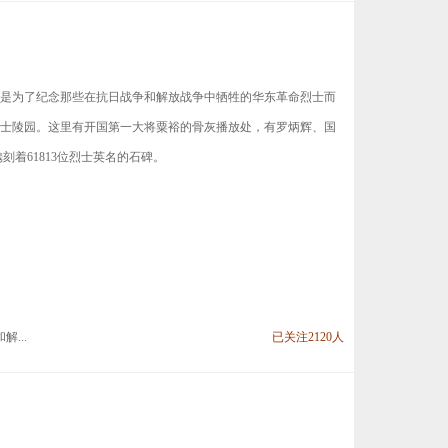
是为了纪念那些在抗日战争和解放战争中牺牲的华东革命烈士而
士陵园。这里有开国第一大将粟裕的骨灰播放处，有罗炳辉、国
刻着61813位烈士英名的石碑。
...
已关注2120人