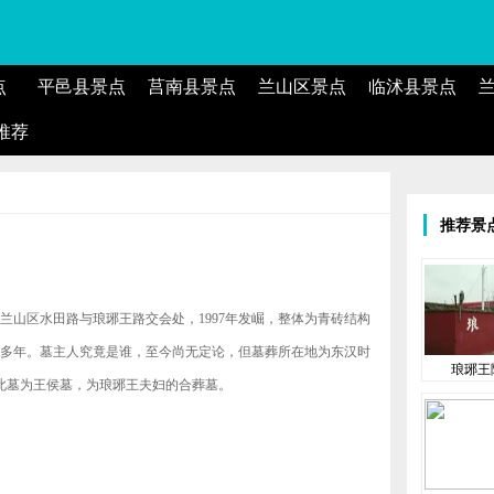
点
平邑县景点
莒南县景点
兰山区景点
临沭县景点
推荐
推荐景
兰山区水田路与琅琊王路交会处，1997年发崛，整体为青砖结构
00多年。墓主人究竟是谁，至今尚无定论，但墓葬所在地为东汉时
琅琊王
此墓为王侯墓，为琅琊王夫妇的合葬墓。