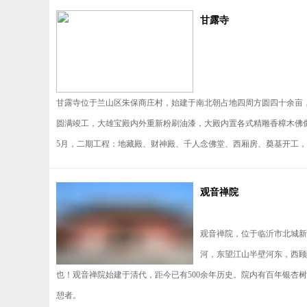
甘露寺
甘露寺位于兰山区朱保商庄村，始建于南北朝占地四周方圆四十余亩，其
圆满竣工，大雄宝殿内外重新粉刷油漆，大殿内置各式精雕香樟木佛像
5月，二期工程：地藏殿、财神殿、千人念佛堂、西厢房、奠基开工，建筑面
观音禅院
观音禅院，位于临沂市北城新
河，东望江山半壁河东，西顾
也！观音禅院始建于清代，距今已有500余年历史。院内有百年银杏
憩者。