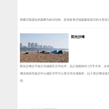
琅琊王陵遗址的墓葬为砖石结构，拱顶发券式地面建筑形式的大型东汉墓
阳光沙滩
阳光沙滩位于临沂北城新区沂河右岸，总占地面积69.3万平方米，
滩浴场依托临沂中心城区36平方公里沂河水域面积，以十里沙滩浴场为主，
所。