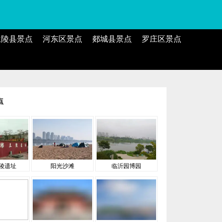
兰陵县景点
河东区景点
郯城县景点
罗庄区景点
点
陵遗址
阳光沙滩
临沂园博园