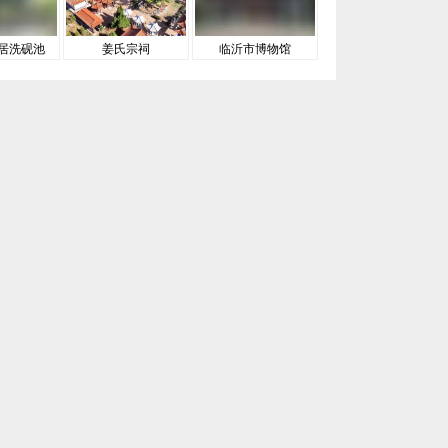
居洗砚池
姜氏宗祠
临沂市博物馆