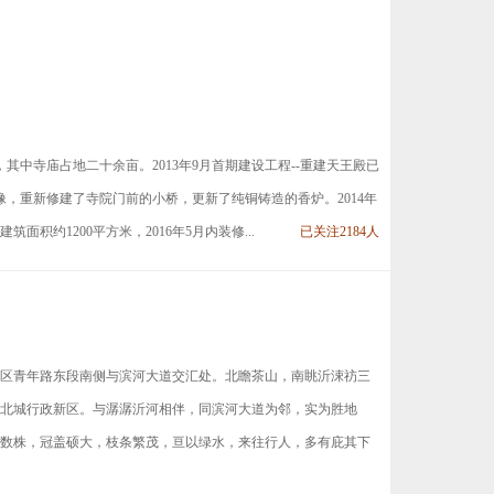
中寺庙占地二十余亩。2013年9月首期建设工程--重建天王殿已
，重新修建了寺院门前的小桥，更新了纯铜铸造的香炉。2014年
积约1200平方米，2016年5月内装修...
已关注2184人
区青年路东段南侧与滨河大道交汇处。北瞻茶山，南眺沂涑祊三
北城行政新区。与潺潺沂河相伴，同滨河大道为邻，实为胜地
树数株，冠盖硕大，枝条繁茂，亘以绿水，来往行人，多有庇其下