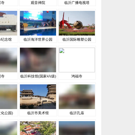
露寺
观音禅院
临沂广播电视塔
命纪念馆
临沂海洋世界公园
临沂国际雕塑公园
照寺
临沂科技馆(国家4A级)
鸿福寺
文化公园)
临沂市美术馆
临沂孔庙