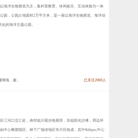
以海洋生物展览为主，集科普教育、休闲娱乐、互动体验为一体
公园，公园占地面积2万平方米，是一座以海洋生物展览、海洋动
代化的海洋主题公园。
海、极...
已关注2069人
区三河口交汇处，南邻临沂观光电视塔，东临阳光沙滩，周边环
中心雕塑园区、林下广场绿地区等片区组成，其中&ldquo;中心