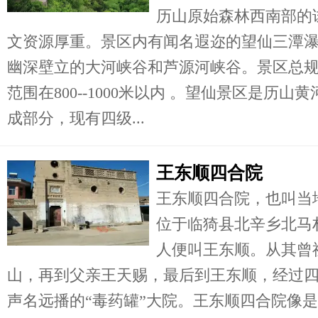
历山原始森林西南部的
文资源厚重。景区内有闻名遐迩的望仙三潭
幽深壁立的大河峡谷和芦源河峡谷。景区总规
范围在800--1000米以内 。望仙景区是历
成部分，现有四级...
王东顺四合院
王东顺四合院，也叫当
位于临猗县北辛乡北马
人便叫王东顺。从其曾
山，再到父亲王天赐，最后到王东顺，经过
声名远播的“毒药罐”大院。王东顺四合院像