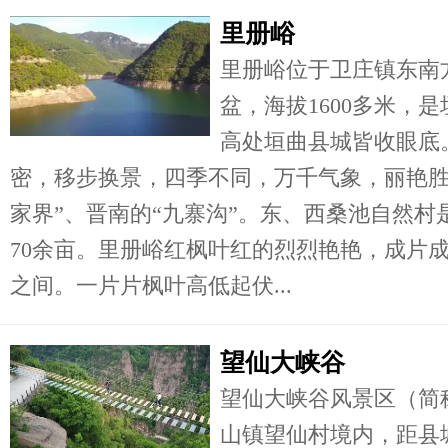
里册峪
里册峪位于卫庄镇东南
盆，海拔1600多米，
高处垣曲县城皆收眼底
密，移步换景，四季不同，万千气象，丽艳胜
家界”、晋南的“九寨沟”。东、西桑池自然
70余亩。里册峪红枫叶红的烈烈艳艳，成片
之间。一片片枫叶高低起伏...
望仙大峡谷
望仙大峡谷风景区（简
山镇望仙村境内，距县