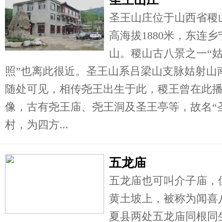
圣王山庄位于山西省稷
高海拔1880米，东连
山。稷山古八景之一“姑
照”也离此很近。圣王山系吕梁山支脉姑射山
随处可见，相传尧王出生于此，稷王曾在此播
像，古有尧王庙、尧王洞及圣王亭等，故名“圣
村，为四方...
五龙庙
五龙庙也可叫介子庙，
黄土坡上，被称为闻喜
夏县两处五龙庙同根同