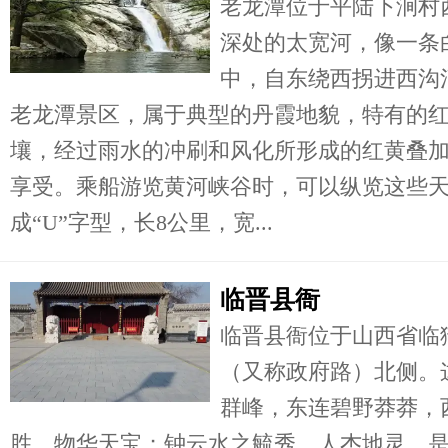
老龙潭位于平陆下涧村
深处的太宽河，像一条
中，自东绕西拐进西沟
老龙潭景区，属于典型的丹霞地貌，特有的
壤，经过雨水的冲刷和风化所形成的红黄叠
享受。乘船游览黄河峡谷时，可以纵览这些
成“U”字型，长8公里，宽...
临晋县衙
临晋县衙位于山西省临
（又称政府路）北侧。
群峰，东连碧野莽莽，
胜，物华天宝；钟云水之毓秀，人杰地灵。