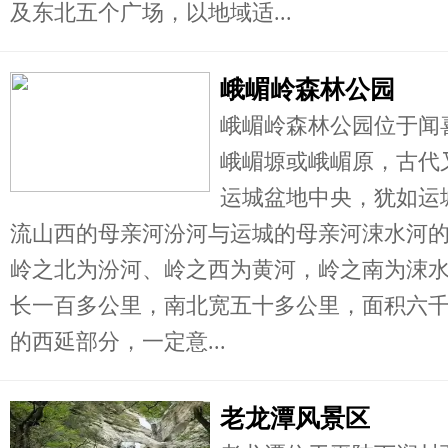
及东北五个广场，以地域适...
峨嵋岭森林公园
峨嵋岭森林公园位于闻
峨嵋塬或峨嵋原，古代
运城盆地中央，犹如运
流山西的母亲河汾河与运城的母亲河涑水河
岭之北为汾河、岭之西为黄河，岭之南为涑
长一百多公里，南北宽五十多公里，面积六
的西延部分，一定意...
老龙潭风景区