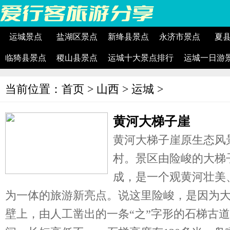
运城景点
盐湖区景点
新绛县景点
永济市景点
夏
临猗县景点
稷山县景点
运城十大景点排行
运城一日游
当前位置：
首页
>
山西
>
运城
>
黄河大梯子崖
黄河大梯子崖原生态风
村。景区由险峻的大梯
成，是一个观黄河壮美
为一体的旅游新亮点。说这里险峻，是因为
壁上，由人工凿出的一条“之”字形的石梯古道。