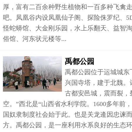
厚，富有二百余种野生植物和一百多种飞禽
吧。凤凰谷内设凤凰仙子阁、探险侏罗纪、5
怪蛇蟒馆、大金刚乐园，水上乐翻天、益智
俗馆、河东状元楼等...
禹都公园
禹都公园位于运城城东
兴国寺塔，建于北魏。
古都安邑城，震而裂，
空。”西北是“山西省水利学院。1600多年
国奴隶制度社会始于此。也是关龙逄因忠谏
方。禹都公园，是一座利用水系良好的生态