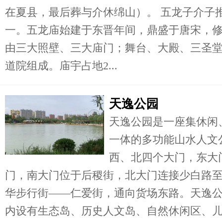
在夏县，最后葬与介休绵山）。 五龙子介子
一。五龙庙始建于东晋年间，鼎盛于唐宋，
由三大照壁、三大庙门；舞台、大殿、三圣
道院组成。庙宇占地2...
天逸公园
天逸公园是一座集休闲
一体的多功能山水人文
西、北四个大门，东大
门，南大门位于后稷街，北大门连接少白路
华步行街——仁爱街，通向货场东路。天逸
内设有生态岛、历史人文岛、自然休闲区、