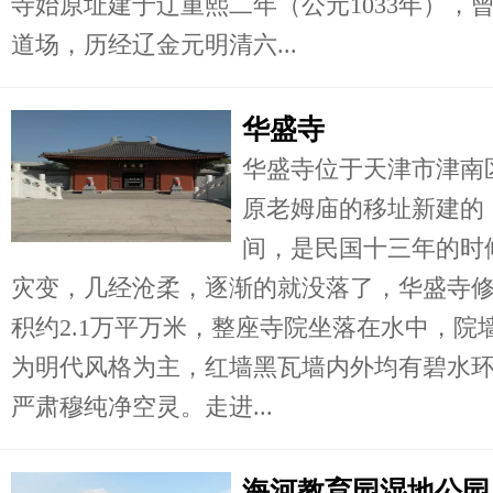
寺始原址建于辽重熙二年（公元1033年），
道场，历经辽金元明清六...
华盛寺
华盛寺位于天津市津南
原老姆庙的移址新建的
间，是民国十三年的时
灾变，几经沧柔，逐渐的就没落了，华盛寺
积约2.1万平万米，整座寺院坐落在水中，
为明代风格为主，红墙黑瓦墙内外均有碧水
严肃穆纯净空灵。走进...
海河教育园湿地公园