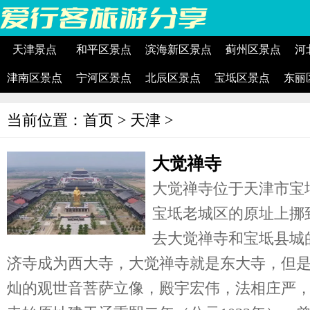
天津景点
和平区景点
滨海新区景点
蓟州区景点
河
津南区景点
宁河区景点
北辰区景点
宝坻区景点
东丽
当前位置：
首页
>
天津
>
大觉禅寺
大觉禅寺位于天津市宝
宝坻老城区的原址上挪
去大觉禅寺和宝坻县城
济寺成为西大寺，大觉禅寺就是东大寺，但
灿的观世音菩萨立像，殿宇宏伟，法相庄严