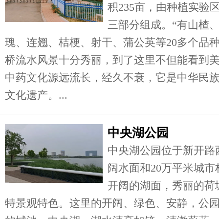
积235亩，由种植实验
三部分组成。“有山楂
瑰、连翘、桔梗、射干、蒲公英等20多个品
桥流水风景十分秀丽，到了这里不但能看到
中药文化源远流长，经久不衰，它是中华民
文化遗产。...
中央湖公园
中央湖公园位于新开路
阔水面和20万平米城
开阔的湖面，秀丽的荷
特景观特色。这里的开阔、绿色、安静，公