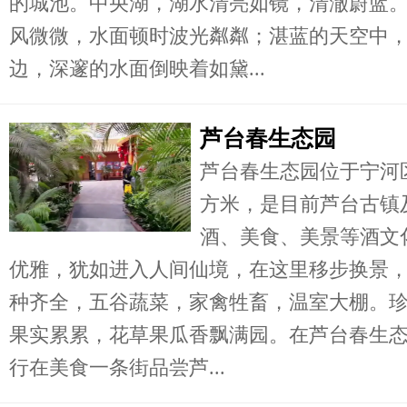
的城池。中央湖，湖水清亮如镜，清澈蔚蓝
风微微，水面顿时波光粼粼；湛蓝的天空中
边，深邃的水面倒映着如黛...
芦台春生态园
芦台春生态园位于宁河区
方米，是目前芦台古镇
酒、美食、美景等酒文
优雅，犹如进入人间仙境，在这里移步换景
种齐全，五谷蔬菜，家禽牲畜，温室大棚。
果实累累，花草果瓜香飘满园。在芦台春生
行在美食一条街品尝芦...