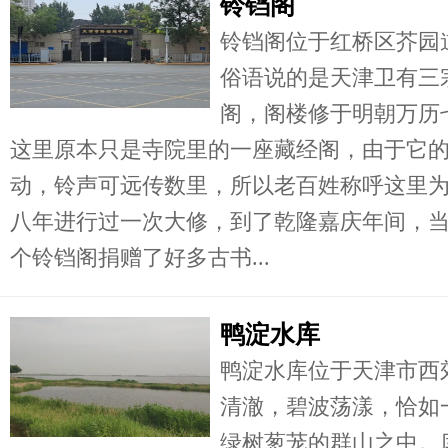
铃铛阁
铃铛阁位于红桥区芥园
俗语说的是天津卫有三
阁，阁楼修于明朝万历七
这里原本只是寺院里的一座藏经阁，由于它的
动，铃声可远传数里，所以老百姓称呼这里
八年进行过一次大修，到了乾隆嘉庆年间，
个铃铛阁捐赠了好多古书...
鸭淀水库
鸭淀水库位于天津市西
清澈，碧波荡漾，恰如
绿树葱茏的群山之中。