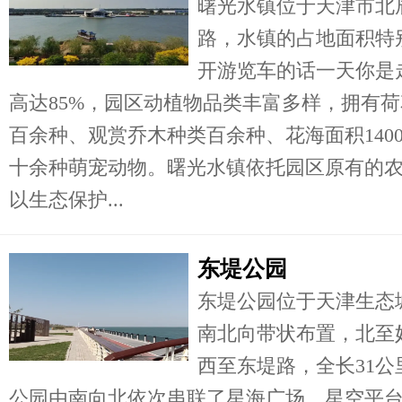
曙光水镇位于天津市北
路，水镇的占地面积特
开游览车的话一天你是
高达85%，园区动植物品类丰富多样，拥有
百余种、观赏乔木种类百余种、花海面积140
十余种萌宠动物。曙光水镇依托园区原有的
以生态保护...
东堤公园
东堤公园位于天津生态
南北向带状布置，北至
西至东堤路，全长31公
公园由南向北依次串联了星海广场、星空平