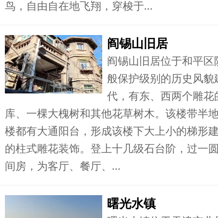
鸟，自由自在地飞翔，穿梭于...
阎锡山旧居
阎锡山旧居位于和平区
般保护级别的历史风貌建
代，有东、西两个雕花
库、一棵大槐树和其他花草树木。该楼带半
楼都有大通阳台，形成该楼下大上小的梯形
的柱式雕花装饰。登上十几级石台阶，过一圆
间房，为客厅、餐厅、...
曙光水镇