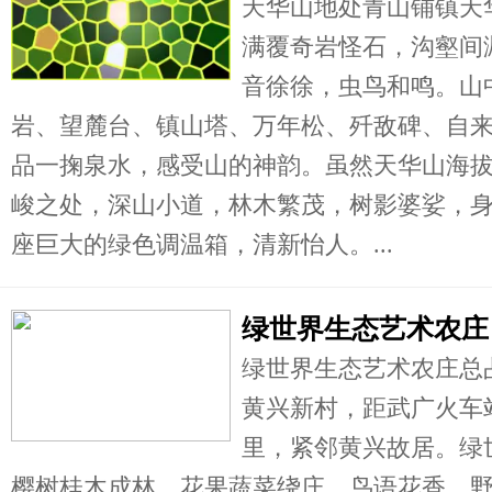
天华山地处青山铺镇天
满覆奇岩怪石，沟壑间
音徐徐，虫鸟和鸣。山
岩、望麓台、镇山塔、万年松、歼敌碑、自
品一掬泉水，感受山的神韵。虽然天华山海
峻之处，深山小道，林木繁茂，树影婆娑，
座巨大的绿色调温箱，清新怡人。...
绿世界生态艺术农庄
绿世界生态艺术农庄总占
黄兴新村，距武广火车站
里，紧邻黄兴故居。绿
樱树桂木成林，花果蔬菜绕庄，鸟语花香，