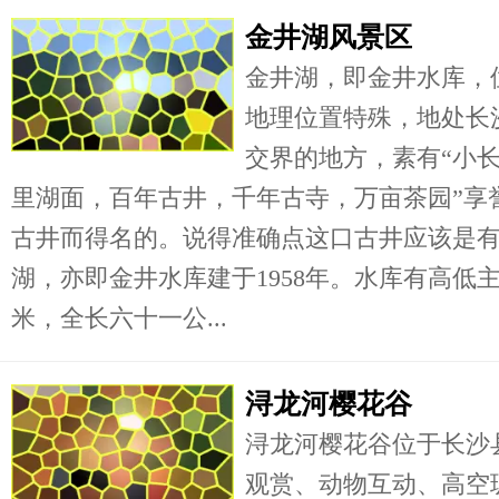
金井湖风景区
金井湖，即金井水库，
地理位置特殊，地处长
交界的地方，素有“小长
里湖面，百年古井，千年古寺，万亩茶园”享
古井而得名的。说得准确点这口古井应该是
湖，亦即金井水库建于1958年。水库有高低
米，全长六十一公...
浔龙河樱花谷
浔龙河樱花谷位于长沙
观赏、动物互动、高空