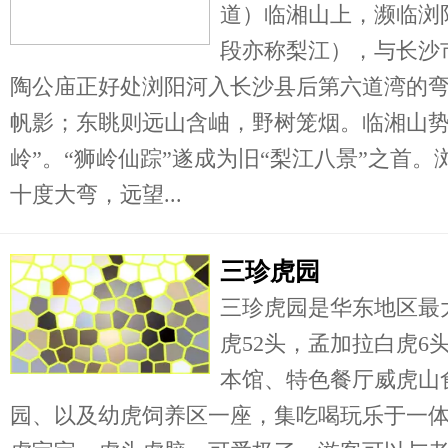
道）临湘山上，濒临浏阳河
段亦称梨江），与长沙
陶公庙正好处浏阳河入长沙县后第六道湾的
帆影；东眺则远山含岫，野树笼烟。临湘山势
岭”。“狮岭仙踪”遂成为旧“梨江八景”之首
十度大弯，远望...
三珍虎园
三珍虎园是华东地区最
虎52头，孟加拉白虎6
本馆、特色餐厅威虎山
园、以及幼虎饲养区一座，集吃喝玩乐于一体