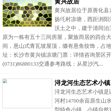
黄兴故居
黄兴故居位于原善化县
扬圫村凉塘，西距浏阳
沃土之中，建于清同治三
原为一栋有五十三间房屋，聚族而居的四合
间，悬山式青瓦坡屋顶，缀有悬鱼纹饰，占
址：长沙市黄兴镇凉塘门票：详情咨询景区
(0731)86880133交通参考路线：从星沙汽...
浔龙河生态艺术小镇
浔龙河生态艺术小镇是
河村14700余亩原生
型特色小镇。小镇自然