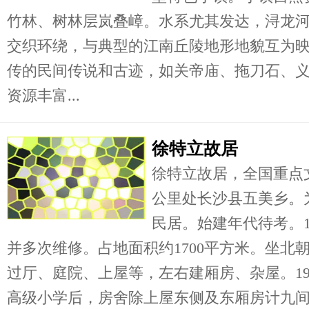
竹林、树林层岚叠嶂。水系尤其发达，浔龙
交织环绕，与典型的江南丘陵地形地貌互为
传的民间传说和古迹，如关帝庙、拖刀石、
资源丰富...
徐特立故居
徐特立故居，全国重点
公里处长沙县五美乡。
民居。始建年代待考。1
并多次维修。占地面积约1700平方米。坐北
过厅、庭院、上屋等，左右建厢房、杂屋。19
高级小学后，房舍除上屋东侧及东厢房计九