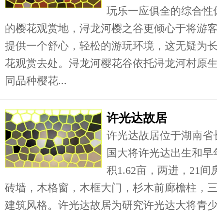
玩乐一应俱全的综合性
的樱花观赏地，浔龙河樱之谷更倾心于将游
提供一个舒心，轻松的游玩环境，这无疑为
花观赏去处。浔龙河樱花谷依托浔龙河村原
同品种樱花...
许光达故居
许光达故居位于湖南省
国大将许光达出生和早
积1.62亩，两进，2
砖墙，木格窗，木框大门，杉木前廊檐柱，
建筑风格。许光达故居为研究许光达大将青