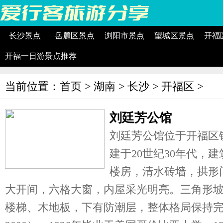
长沙景点
岳麓区景点
浏阳市景点
望城区景点
开福
开福一日游景点推荐
当前位置：
首页
>
湖南
>
长沙
>
开福区
>
刘廷芳公馆
刘廷芳公馆位于开福区铁
建于20世纪30年代，建
楼房，清水砖墙，拱形
大开间，六格大窗，内屋采光明亮。三角形
楼梯、木地板，下有防潮层，整体格局保持完整