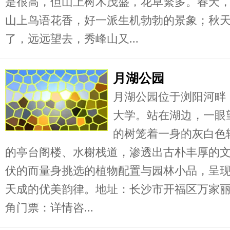
是很高，但山上树木茂盛，花草繁多。春天
山上鸟语花香，好一派生机勃勃的景象；秋
了，远远望去，秀峰山又...
月湖公园
月湖公园位于浏阳河畔
大学。站在湖边，一眼
的树笼着一身的灰白色
的亭台阁楼、水榭栈道，渗透出古朴丰厚的
伏的而量身挑选的植物配置与园林小品，呈
天成的优美韵律。地址：长沙市开福区万家
角门票：详情咨...