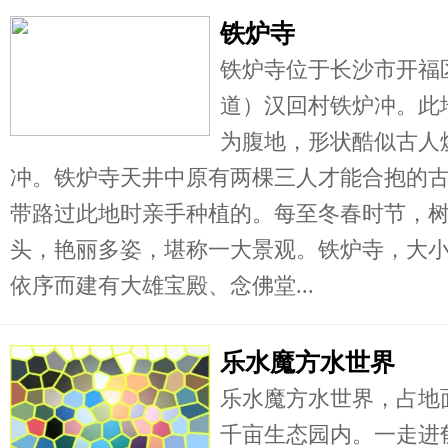
铁炉寺
铁炉寺位于长沙市开福
道）汉回村铁炉冲。此
为腹地，形状酷似古人
冲。铁炉寺天井中原有两棵三人才能合抱的
带路过此地时亲手种植的。每至冬春时节，
头，艳丽多姿，堪称一大景观。铁炉寺，大
依序而建有大雄宝殿、念佛堂...
乐水魔方水世界
乐水魔方水世界，占地
千亩生态园内。一走进