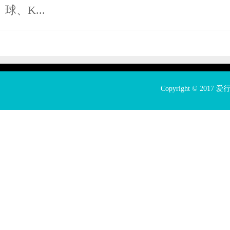
球、K...
Copyright © 2017
爱