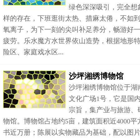
绿色深深吸引，完全想
样的存在，下班逛街太热、措麻太倦，不如
氧离子，为下一刻的尖叫补足养分，畅游好
疲劳。乐水魔方水世界依山造势，根据地形
险区、家庭戏水区...
沙坪湘绣博物馆
沙坪湘绣博物馆位于湖
文化广场1号，它是国
宗旨，集产业与旅游、
物馆。博物馆占地约5亩，建筑面积近4000
书近万册；陈展以实物藏品为基础，配以图