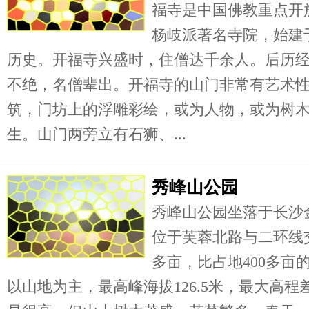
福寺是中国佛教重点开
杨岐派著名寺院，始建
历史。开福寺兴盛时，住僧达千余人。后历
不绝，名僧辈出。开福寺的山门非常有艺术
筑，门坊上的浮雕彩绘，或为人物，或为树
生。山门两旁立有石狮、...
秀峰山公园
秀峰山公园坐落于长沙
位于芙蓉北路与二环线交
多亩，比占地400多亩
以山地为主，最高峰海拔126.5米，最大高程