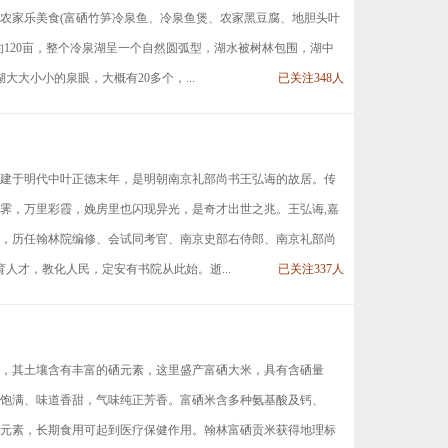
农家乐美食(富硒竹笋冷泉鱼、冷泉鱼煲、农家黑豆腐、地胆头叶
约120亩，整个冷泉湖呈一个自然圆弧型，湖水被树林包围，湖中
大小小的泉眼，大概有20多个，...
已关注348人
建于明代中叶正德末年，是明朝南京礼部尚书王弘诲的故居。传
霁，万里彩霞，娩房里也闪现异光，是奇才出世之兆。王弘诲,嘉
进士，历任翰林院编修、会试同考官、南京史部右侍郎、南京礼部尚
人才，教化人民，定安有书院从此始。逝...
已关注337人
，其土壤含有丰富的硒元素，这里盛产富硒大米，具有含硒量
饱满、味道香甜，气味纯正芳香。富硒米含多种氨基酸及钙、
元素，长期食用可起到医疗保健作用。翰林富硒贡米获得地理标