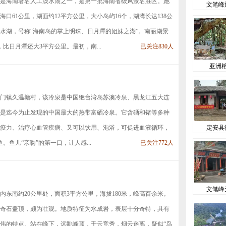
是海南著名人工淡水湖之一，是第一批海南省级风景名胜区。她
文笔峰
口61公里，湖面约12平方公里，大小岛屿16个，湖湾长达138公
水湖，号称“海南岛的掌上明珠、日月潭的姐妹之湖”。南丽湖景
比日月潭还大3平方公里。最初，南...
已关注830人
亚洲
门镇久温塘村，该冷泉是中国继台湾岛苏澳冷泉、黑龙江五大连
是迄今为止发现的中国最大的热带富硒冷泉。它含硒和锗等多种
疫力、治疗心血管疾病、又可以饮用、泡浴，可促进血液循环，
定安县
鱼儿“亲吻”的第一口，让人感...
已关注772人
文笔峰
内东南约20公里处，面积3平方公里，海拔180米，峰高百余米。
奇石盖顶，颇为壮观。地质特征为水成岩，表层十分奇特，具有
伟的特点。站在峰下，远眺峰顶，千云竞秀，烟云迷离，疑似“鸟