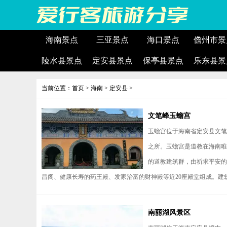
海南景点
三亚景点
海口景点
儋州市景
陵水县景点
定安县景点
保亭县景点
乐东县景
当前位置：
首页
>
海南
>
定安县
>
文笔峰玉蟾宫
玉蟾宫位于海南省定安县文笔
之所。玉蟾宫是道教在海南唯
的道教建筑群，由祈求平安的
昌阁、健康长寿的药王殿、发家治富的财神殿等近20座殿堂组成。建筑
南丽湖风景区