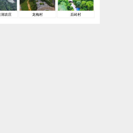
泉湖农庄
龙梅村
后岭村