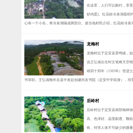
在这里，人们可以船钓，享受
炒鸡蛋)。红花岭冷泉湖面积
心有一个小岛，将冷泉湖隔成两部分。据当地村民介绍，红花岭冷泉湖大
龙梅村
龙梅村位于定安县雷鸣镇，始
说王弘诲出生时文笔峰天空晴
靖四十四年（1565年）登
书等职。王弘诲晚年在县中发起创建尚友书院（定安中学前身），培育
后岭村
后岭村位于定安县南部翰林镇
高、色泽好、晶莹剔透、颗粒
铁、锌等人体不可缺少的微量