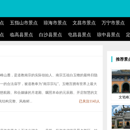
点
五指山市景点
琼海市景点
文昌市景点
万宁市景点
点
临高县景点
白沙县景点
屯昌县景点
琼中县景点
推荐景
峰山麓，是道教南宗的实际创始人、南宗五祖白玉蟾的最终归隐
一的合法庙宇，被道教奉为“南宗宗坛”。玉蟾宫拥有世界上最大
慈航殿、和合姻缘的月老殿、嘱照本命的元辰殿、开启智慧的文
文笔峰
结构完整、风格鲜...
已关注1143人