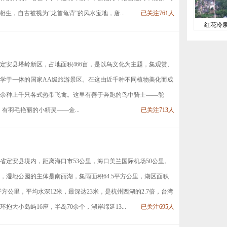
生，自古被视为“龙首龟背”的风水宝地，唐...
已关注761人
红花冷
定安县塔岭新区，占地面积466亩，是以鸟文化为主题，集观赏、
学于一体的国家AA级旅游景区。在这由近千种不同植物美化而成
余种上千只各式热带飞禽。这里有善于奔跑的鸟中骑士——鸵
有羽毛艳丽的小精灵——金...
已关注713人
省定安县境内，距离海口市53公里，海口美兰国际机场50公里。
年，湿地公园的主体是南丽湖，集雨面积64.5平方公里，湖区面积
6平方公里，平均水深12米，最深达23米，是杭州西湖的2.7倍，台湾
抱大小岛屿16座，半岛70余个，湖岸绵延13...
已关注695人