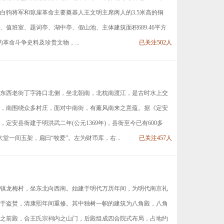
冯白驹将军和琼崖革命主要奠基人王文明主席两人的3.5米高的铜
值班室、题词亭、湖中亭、假山池、主体建筑面积689.46平方
命斗争史料及珍贵文物，...
已关注502人
东西老街丁字路口北侧，坐北朝南，北枕南渡江，是古时水上交
，南围绕众多村庄，面对中南街，有薰风南来之意蕴。据《定安
定安县衙建于明洪武二年(公元1369年)，县衙至今已有600多
一间五架，扁曰“牧爱”。左为财币库，右...
已关注457人
镇龙梅村，坐东北向西南。始建于明代万历年间，为明代南京礼
于盗焚，清康熙年间重修。其中独树一帜的建筑为八角殿，八角
之前殿，合王氏宗祠内之山门，后殿组成四合院式布局，占地约