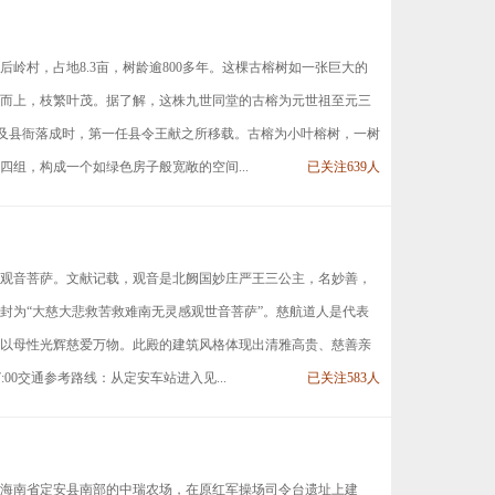
岭村，占地8.3亩，树龄逾800多年。这棵古榕树如一张巨大的
而上，枝繁叶茂。据了解，这株九世同堂的古榕为元世祖至元三
立县及县衙落成时，第一任县令王献之所移载。古榕为小叶榕树，一树
四组，构成一个如绿色房子般宽敞的空间...
已关注639人
观音菩萨。文献记载，观音是北阙国妙庄严王三公主，名妙善，
封为“大慈大悲救苦救难南无灵感观世音菩萨”。慈航道人是代表
以母性光辉慈爱万物。此殿的建筑风格体现出清雅高贵、慈善亲
:00交通参考路线：从定安车站进入见...
已关注583人
海南省定安县南部的中瑞农场，在原红军操场司令台遗址上建