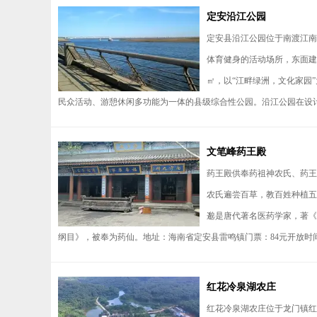
定安沿江公园
定安县沿江公园位于南渡江南
体育健身的活动场所，东面建
㎡，以“江畔绿洲，文化家园
民众活动、游憩休闲多功能为一体的县级综合性公园。沿江公园在设计上
文笔峰药王殿
药王殿供奉药祖神农氏、药王
农氏遍尝百草，教百姓种植五
邈是唐代著名医药学家，著《
纲目》，被奉为药仙。地址：海南省定安县雷鸣镇门票：84元开放时间：08:
红花冷泉湖农庄
红花冷泉湖农庄位于龙门镇红