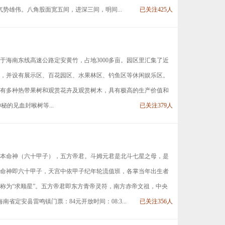
势雄伟。八角股面宽五间，进深三间，明间...
已关注425人
于海南东线高速公路定安黄竹，占地3000多亩。园区里汇集了近
，并设有展示区、百花园区、水果林区、钓鱼区等休闲娱乐区。
有多种热带果树和观赏花卉及观赏树木，具有极高的生产价值和
的见血封喉树等...
已关注379人
本命神（六十甲子），五方帝君。斗姆元君是北斗七星之母，是
命神即六十甲子，天宫中依甲子纪年轮流值班，各掌当年出生者
称为“求顺星”。五方帝君即东方青帝灵符，南方赤帝文祖，中央
定安县雷鸣镇门票：84元开放时间：08:3...
已关注356人