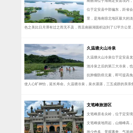
南丽湖位于海南定安县境内，
位于定安县中部偏东，距省会海
里，是海南琼北地区最大的淡
色之美比日月潭有过之而无不及，而且南丽湖面积达到了12平方公里，
久温塘火山冷泉
久温塘火山冷泉位于定安县龙
池冷泉之后的第三大冷泉，也
抗肿瘤防癌元素，即可提高免
使人心旷神怡，延长寿命。久温塘冷泉，泉水潺潺，三五成群的亲亲鱼。
文笔峰旅游区
文笔峰原名尖岭，位于定安境
文笔峰拔地而起，山矮峰高，
地少色多、景观离奇、气派雄