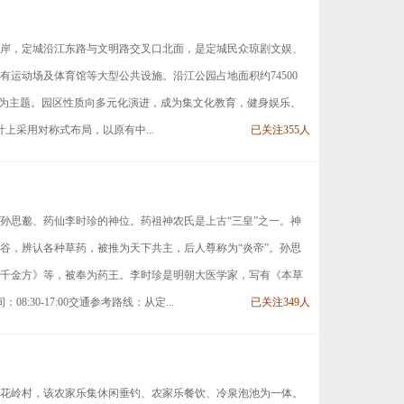
岸，定城沿江东路与文明路交叉口北面，是定城民众琼剧文娱、
有运动场及体育馆等大型公共设施。沿江公园占地面积约74500
”为主题。园区性质向多元化演进，成为集文化教育，健身娱乐、
采用对称式布局，以原有中...
已关注355人
孙思邈、药仙李时珍的神位。药祖神农氏是上古“三皇”之一。神
谷，辨认各种草药，被推为天下共主，后人尊称为“炎帝”。孙思
千金方》等，被奉为药王。李时珍是明朝大医学家，写有《本草
30-17:00交通参考路线：从定...
已关注349人
花岭村，该农家乐集休闲垂钓、农家乐餐饮、冷泉泡池为一体。