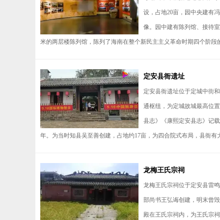
设，占地20亩，园中央建有
像。园中建有陈列馆、接待室、
米的两层楼陈列馆，陈列了海南在整个新民主主义革命时期四个阶段的革
定安县衙遗址
定安县衙遗址位于定城中街和
通枢纽，为定城故城最高位置
县志》《康熙定安县志》记载，
年。为当时知县吴至善创建，占地约17亩，为四合院式布局，县衙有大堂
龙梅王氏宗祠
龙梅王氏宗祠位于定安县雷鸣
部尚书王弘诲创建，明末曾毁
殿在王氏宗祠内，为王氏宗祠