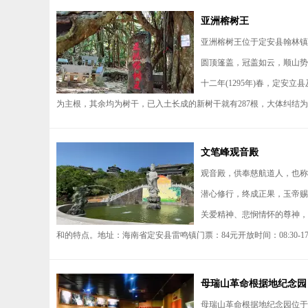
亚洲榕树王
亚洲榕树王位于定安县翰林镇后
圆顶篷盖，冠盖如云，顺山势
十二年(1295年)春，定安
为主根，其余均为树干，已入土长成的新树干就有287根，大体纠结为
文笔峰观音殿
观音殿，供奉慈航道人，也称
潜心修行，终成正果，玉帝赐
关爱精神、悲悯情怀的尊神，
和的特点。地址：海南省定安县雷鸣镇门票：84元开放时间：08:30-17
母瑞山革命根据地纪念园
母瑞山革命根据地纪念园位于