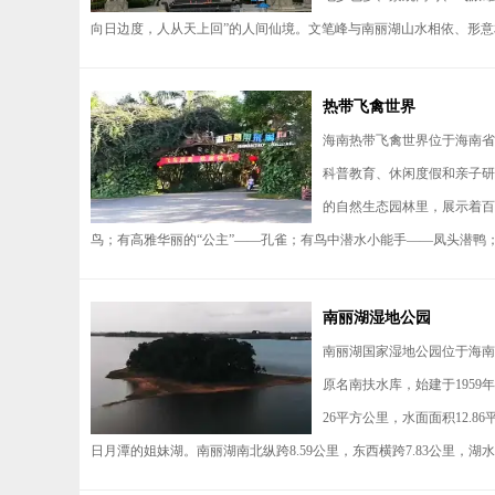
向日边度，人从天上回”的人间仙境。文笔峰与南丽湖山水相依、形意相
热带飞禽世界
海南热带飞禽世界位于海南省
科普教育、休闲度假和亲子研
的自然生态园林里，展示着百
鸟；有高雅华丽的“公主”——孔雀；有鸟中潜水小能手——凤头潜鸭；
南丽湖湿地公园
南丽湖国家湿地公园位于海南
原名南扶水库，始建于1959
26平方公里，水面面积12.8
日月潭的姐妹湖。南丽湖南北纵跨8.59公里，东西横跨7.83公里，湖水环