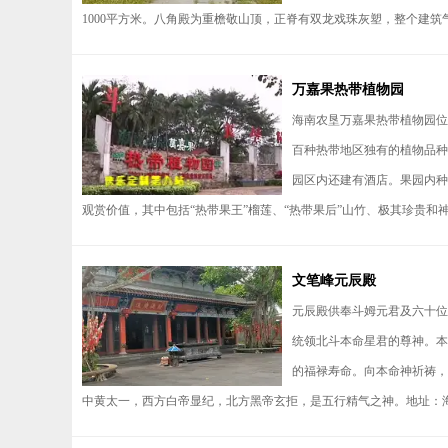
1000平方米。八角殿为重檐敬山顶，正脊有双龙戏珠灰塑，整个建筑气
万嘉果热带植物园
海南农垦万嘉果热带植物园位
百种热带地区独有的植物品种
园区内还建有酒店。果园内种
观赏价值，其中包括“热带果王”榴莲、“热带果后”山竹、极其珍贵和神秘
文笔峰元辰殿
元辰殿供奉斗姆元君及六十位
统领北斗本命星君的尊神。本
的福禄寿命。向本命神祈祷，
中黄太一，西方白帝显纪，北方黑帝玄拒，是五行精气之神。地址：海南省