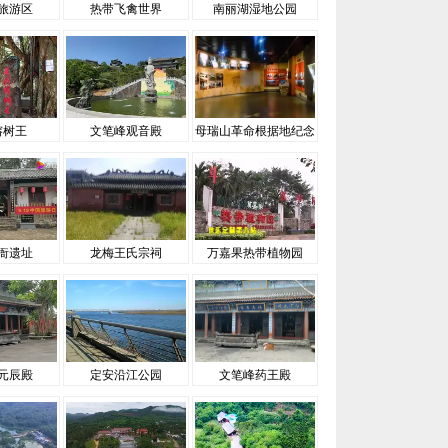
旅游区
热带飞禽世界
南丽湖湿地公园
榕树王
文笔峰观音殿
母瑞山革命根据地纪念
园
衙遗址
龙梅王氏宗祠
万嘉果热带植物园
元辰殿
定安沿江公园
文笔峰药王殿