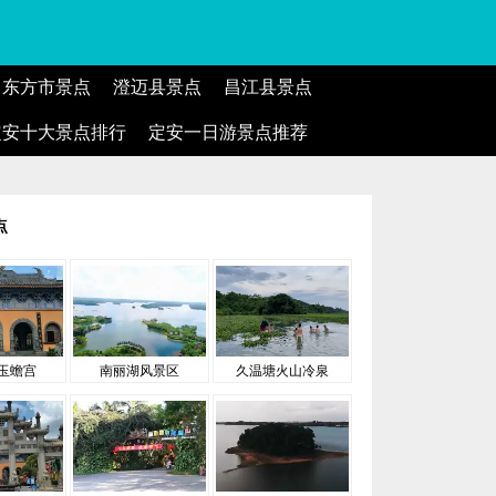
东方市景点
澄迈县景点
昌江县景点
定安十大景点排行
定安一日游景点推荐
点
玉蟾宫
南丽湖风景区
久温塘火山冷泉