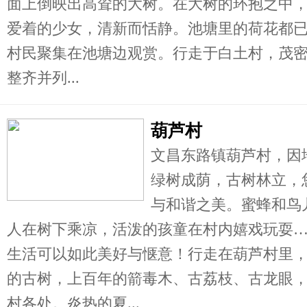
面上倒映出高耸的大树。在大树的环抱之中
爱着的少女，清新而恬静。池塘里的荷花都
村民聚集在池塘边观赏。行走于白土村，茂
整齐并列...
葫芦村
文昌东路镇葫芦村，因
绿树成荫，古树林立，
与和谐之美。蜜蜂和鸟
人在树下乘凉，活泼的孩童在村内嬉戏玩耍
生活可以如此美好与惬意！行走在葫芦村里
的古树，上百年的箭毒木、古荔枝、古龙眼，
村各处。炎热的夏...