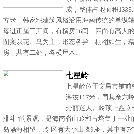
成，整体占地面积1335.
方米。韩家宅建筑风格沿用海南传统的单纵
每进正屋三开间，有横房16间，四面有高大
图案以花、鸟为主，形态各异，栩栩如生，
房，共有二处，各横屋木...
七星岭
七星岭位于文昌市铺前
海拔117米，同其余六
秀丽迷人。岭顶上矗立
排斗”的景观，是海南省山岭和古塔集于一处
岛隔海相望，岭 区有大小山峰9座，其中有