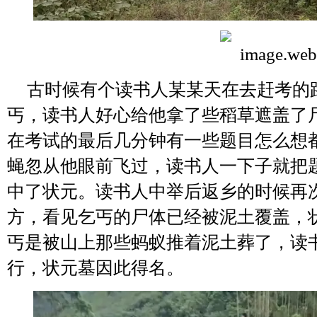
古时候有个读书人某某天在去赶考的
丐，读书人好心给他拿了些稻草遮盖了
在考试的最后几分钟有一些题目怎么想
蝇忽从他眼前飞过，读书人一下子就把
中了状元。读书人中举后返乡的时候再
方，看见乞丐的尸体已经被泥土覆盖，
丐是被山上那些蚂蚁推着泥土葬了，读
行，状元墓因此得名。