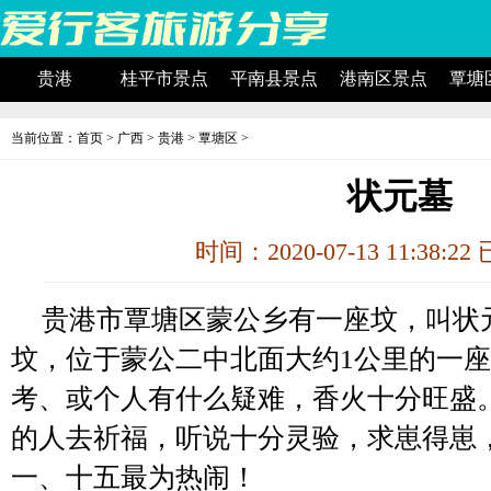
贵港
桂平市景点
平南县景点
港南区景点
覃塘
当前位置：
首页
>
广西
>
贵港
>
覃塘区
>
状元墓
时间：2020-07-13 11:38:2
贵港市覃塘区蒙公乡有一座坟，叫状
坟，位于蒙公二中北面大约1公里的一
考、或个人有什么疑难，香火十分旺盛
的人去祈福，听说十分灵验，求崽得崽
一、十五最为热闹！