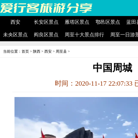
西安
长安区景点
雁塔区景点
鄠邑区景点
蓝田
未央区景点
阎良区景点
周至十大景点排行
周至一日游
当前位置：
首页
>
陕西
>
西安
>
周至县
>
中国周城
时间：2020-11-17 22:07:3