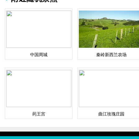
中国周城
秦岭新西兰农场
药王宫
曲江玫瑰庄园