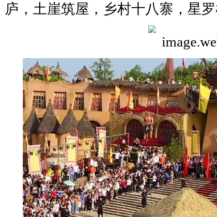
庐，土崖筑屋，乡村十八寨，星罗