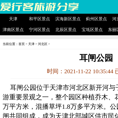
天津
和平区景点
滨海新区景点
蓟州区景点
河
津南区景点
宁河区景点
北辰区景点
宝坻区景点
东丽
当前位置：
首页
>
天津
>
河北区
>
耳闸公园
时间：2021-11-22 10:35:4
耳闸公园位于天津市河北区新开河与
游重要景观之一，整个园区种植乔木、花冠
万平方米，混播草坪1.8万多平方米。
闸共同组成，成为天津北部城区供市民休