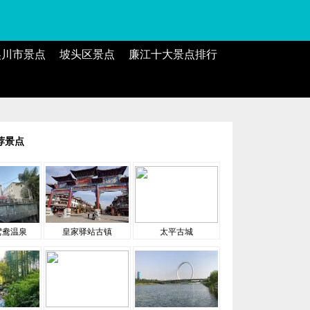
吴川市景点
坡头区景点
廉江十大景点排行
荐景点
鸳鸯温泉
皇家驿站古镇
太平古城