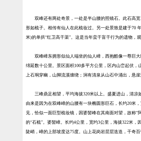
双峰还有两处奇景，一处是半山腰的照镜石。此石高宽 
形如梳子。相传有仙人在此梳妆过。另一处景致是建于70 年代
米)的单拱“红卫高干渠”。这是当年蛮干盲干行为的遗物，观
双峰嶂东拥形似仙人端坐的仙人嶂，西抱酷像一尊巨大
绵延数十公里。景区面积100多平方公里，区内山峦起伏
上石垌穿幽，山脚流溪缠绕；涧有清泉从山石中涌出，悬崖
三峰鼎足相望，平均海拔320米以上。盛夏进山，清凉
由来是因为在双峰嶂的山腰有一块椭圆形巨石，长约20米，
见，恰似一面巨型梳妆镜，因婆髻峰在其南面对望，故称“
的“石梳”。婆髻嶂。长约4公里，宽约3公里，海拔322米
陡峭，嶂的上部坡度达75度。山上花岗岩层层迭迭，干奇百