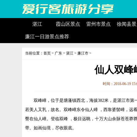
湛江
霞山区景点
雷州市景点
徐闻县景
廉江一日游景点推荐
当前位置：
首页
>
广东
>
湛江
>
廉江市
>
仙人双峰
时间：2018-06-19 15
双峰嶂，位于是塘蓬镇西北，海拔382米，是湛江市
若美人又乳，故名。双峰嶂东令仙人嶂 ，西靠婆髻嶂，远
臀在仙人嶂。登临双峰 ，极目远眺，十万大山余脉苍苍莽
带。如画仙境，尽收眼底。