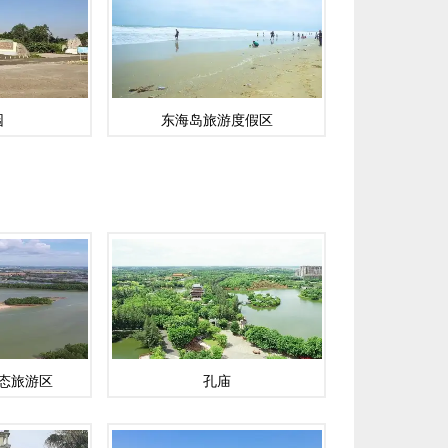
园
东海岛旅游度假区
态旅游区
孔庙