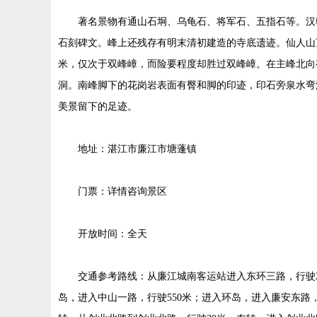
著名景物有通山石垌、乌龟石、将军石、五指石等。汉
石刻碑文。峰上还残存有明末清初建造的寺底遗迹。仙人山顶
米，仅次于双峰嶂，而险要程度却胜过双峰嶂。在主峰北向
洞。南峰脚下的花岗岩表面有臀和脚的印迹，印石旁泉水弯
美景留下的足迹。
地址：湛江市廉江市塘蓬镇
门票：详情咨询景区
开放时间：全天
交通参考路线：从廉江城南客运站进入东环三路，行驶2
岛，进入中山一路，行驶550米；进入环岛，进入廉安东路，