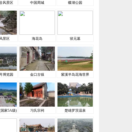
谷风景区
中国周城
蝶湖公园
风景区
海花岛
状元墓
月博览园
金口古镇
紫溪半岛花海世界
国家5A级)
习氏宗祠
楚雄罗茨温泉