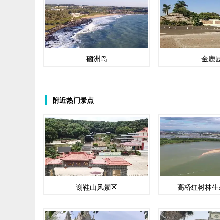
硇洲岛
金鹿
附近热门景点
谢鞋山风景区
高桥红树林生