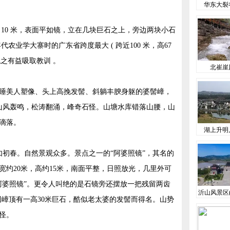
华东大裂
10 米，表面平如镜，立在几块巨石之上，旁边两块小石
农业学大寨时的广东省跨度最大 ( 跨近100 米，高67
之有益吸取教训 。
北崔崖
睡美人塑像、头上高挽发髻、斜躺丰腴身躯的婆髻嶂，
，山风轰鸣，松涛翻涌，峰奇石怪。山塘水库错落山腰，山
滴落。
湖上升明
如初春。自然景观众多。景点之一的“阿婆照镜”，其名的
宽约20米，高约15米，南面平整，日照放光，几里外可
阿婆照镜”。更令人叫绝的是石镜旁还摆放一把残留两齿
沂山风景区(
，因嶂顶有一高30米巨石，酷似老太婆的发髻而得名。山势
怪。