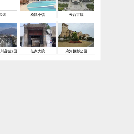
公园
松鼠小镇
云台古镇
川县城)(国
任家大院
府河摄影公园
A级)