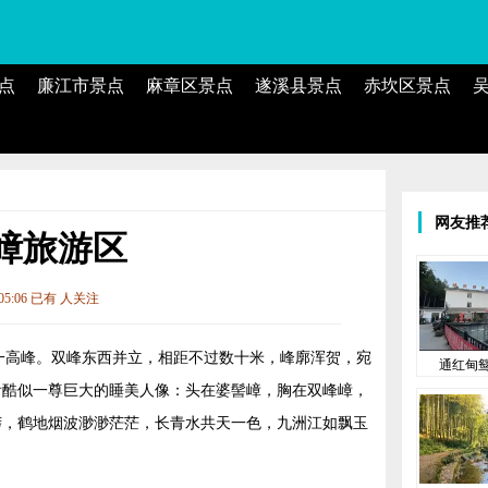
点
廉江市景点
麻章区景点
遂溪县景点
赤坎区景点
网友推
嶂旅游区
:05:06 已有
人关注
第一高峰。双峰东西并立，相距不过数十米，峰廓浑贺，宛
通红甸
看酷似一尊巨大的睡美人像：头在婆髻嶂，胸在双峰嶂，
莽，鹤地烟波渺渺茫茫，长青水共天一色，九洲江如飘玉