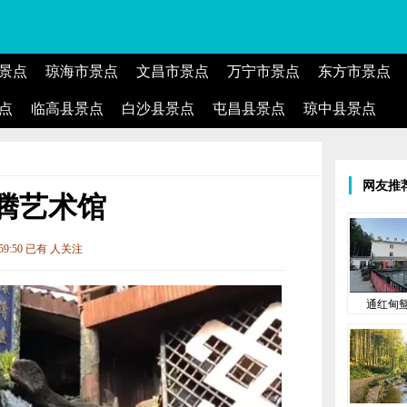
景点
琼海市景点
文昌市景点
万宁市景点
东方市景点
点
临高县景点
白沙县景点
屯昌县景点
琼中县景点
网友推
腾艺术馆
:59:50 已有
人关注
通红甸