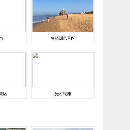
泉
鱼鳞洲风景区
景区
光村银滩