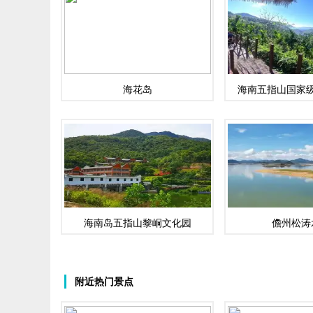
海花岛
海南五指山国家
海南岛五指山黎峒文化园
儋州松涛
附近热门景点