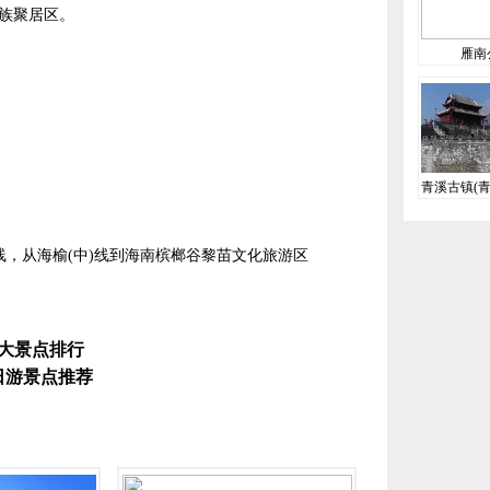
族聚居区。
雁南
青溪古镇(青
家4
(中)线，从海榆(中)线到海南槟榔谷黎苗文化旅游区
大景点排行
日游景点推荐