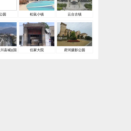
公园
松鼠小镇
云台古镇
川县城)(国
任家大院
府河摄影公园
A级)