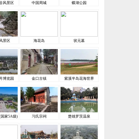
谷风景区
中国周城
蝶湖公园
风景区
海花岛
状元墓
月博览园
金口古镇
紫溪半岛花海世界
国家5A级)
习氏宗祠
楚雄罗茨温泉