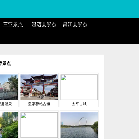
三亚景点
澄迈县景点
昌江县景点
荐景点
鸳鸯温泉
皇家驿站古镇
太平古城