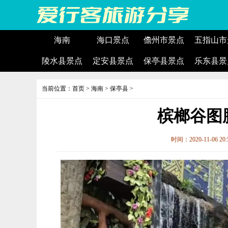
海南
海口景点
儋州市景点
五指山市
陵水县景点
定安县景点
保亭县景点
乐东县景
当前位置：
首页
>
海南
>
保亭县
>
槟榔谷图
时间：2020-11-06 20