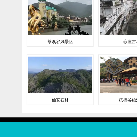
茶溪谷风景区
琼崖古
仙安石林
槟榔谷旅