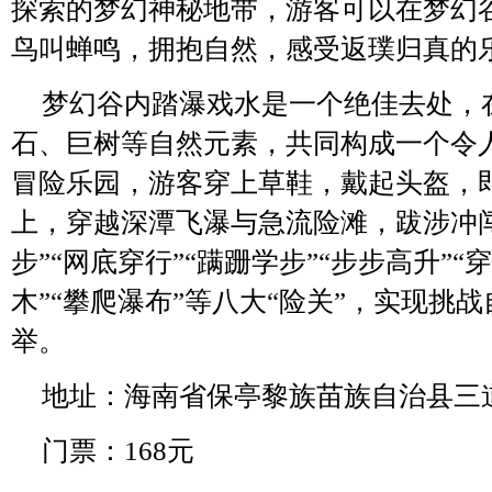
探索的梦幻神秘地带，游客可以在梦幻
鸟叫蝉鸣，拥抱自然，感受返璞归真的
梦幻谷内踏瀑戏水是一个绝佳去处，
石、巨树等自然元素，共同构成一个令
冒险乐园，游客穿上草鞋，戴起头盔，
上，穿越深潭飞瀑与急流险滩，跋涉冲闯
步”“网底穿行”“蹒跚学步”“步步高升”“
木”“攀爬瀑布”等八大“险关”，实现挑
举。
地址：海南省保亭黎族苗族自治县三
门票：168元