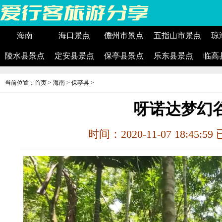
海南
海口景点
儋州市景点
五指山市景点
琼
陵水县景点
定安县景点
保亭县景点
乐东县景点
临高
当前位置：
首页
>
海南
>
保亭县
>
呀诺达梦幻
时间：2020-11-07 18:45:5