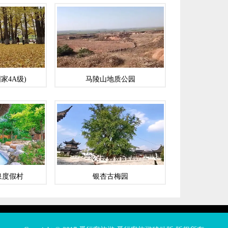
家4A级)
马陵山地质公园
泉度假村
银杏古梅园