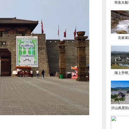
华东大裂
北崔崖
湖上升明
沂山风景区(