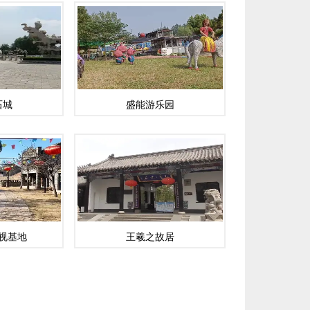
石城
盛能游乐园
视基地
王羲之故居