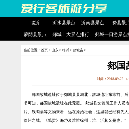
临沂
沂水县景点
沂南县景点
费县景
蒙阴县景点
郯城十大景点排行
郯城一日游景点
当前位置：
首页
>
山东
>
临沂
>
郯城县
>
郯国
时间：2018-09-22 14
郯国故城遗址位于郯城县县城北，故城遗址东靠前、后
书可知，郯国故城遗址在此无疑。 郯城县文管所工作人员
片、残陶鬲等文物来看，远在原始社会，这里就已经有先人
徐州之域。《禹贡》海岱及淮惟徐州，淮、沂其又是也。”