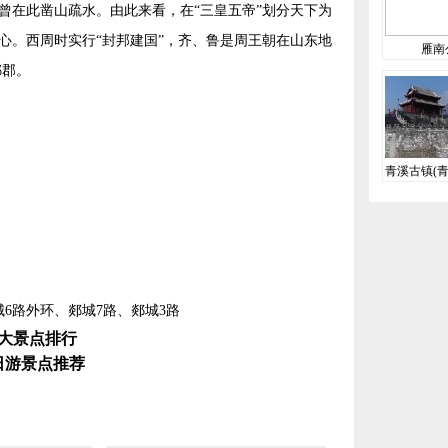
曾在此凿山疏水。由此来看，在“三皇五帝”划分天下为
心。西周时实行“封邦建国”，齐、鲁是周王朝在山东地
雁南
郯郡。
青溪古镇(青
家4
6路外环、郯城7路、郯城3路
大景点排行
日游景点推荐