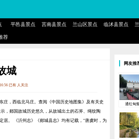
点
平邑县景点
莒南县景点
兰山区景点
临沭县景点
推荐
网友推
故城
:16:56 已有
人关注
东庄，西临北马庄。查阅《中国历史地图集》及有关史
通红甸
表示，郯国故城历史悠久，从故城出土的石斧、绳纹陶
定居。 《沂州志》《郯城县志》均有记载，“唐虞时，为