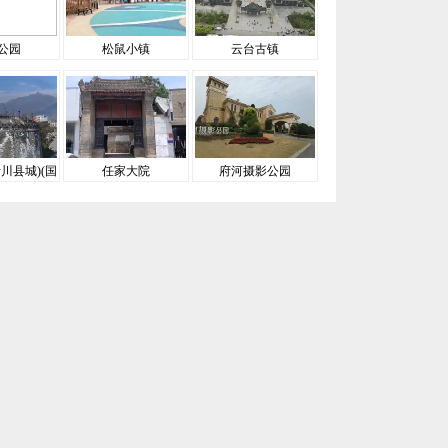
公园
松鼠小镇
云台古镇
川县城)(国
任家大院
府河摄影公园
A级)