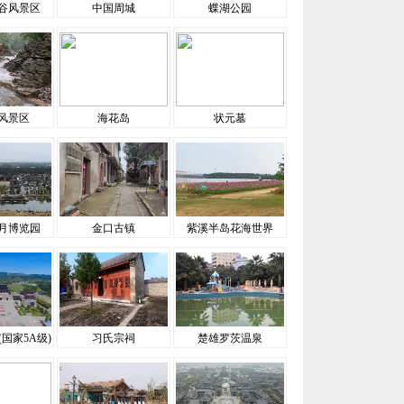
谷风景区
中国周城
蝶湖公园
风景区
海花岛
状元墓
月博览园
金口古镇
紫溪半岛花海世界
国家5A级)
习氏宗祠
楚雄罗茨温泉