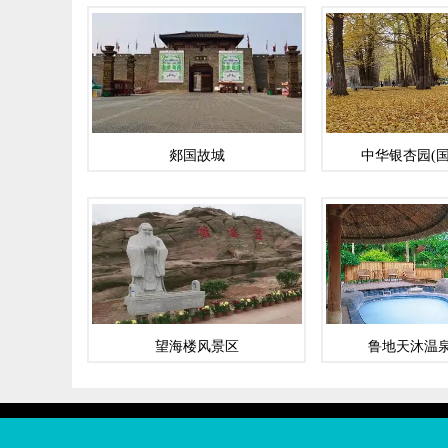
郯国故城
中华银杏园(国
望海楼风景区
鲁地天沐温