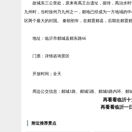
故城东三公里处，原来有禹王台遗址，据传，禹治水时
九州时，当时徐州乃九州之一，郯地已经成为一方地域的中
区两个最大的封国。 秦朝初年，在郯置郯县，后期在郯置
地址：临沂市郯城县郯东路66
门票：详情咨询景区
开放时间；全天
周边公交信息：郯城1路、郯城5路、郯城6路内环、郯城
再看看临沂十
再看看临沂一
附近推荐景点