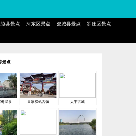
兰陵县景点
河东区景点
郯城县景点
罗庄区景点
荐景点
鸳鸯温泉
皇家驿站古镇
太平古城